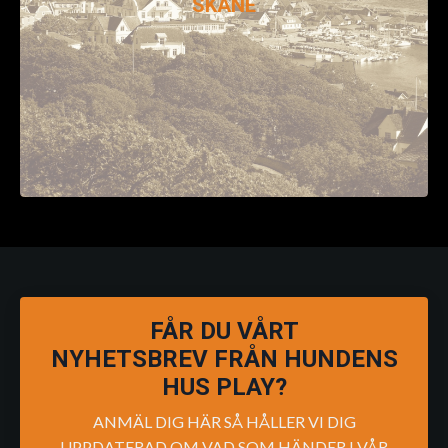
SKÅNE
FÅR DU VÅRT
NYHETSBREV FRÅN HUNDENS
HUS PLAY?
ANMÄL DIG HÄR SÅ HÅLLER VI DIG
UPPDATERAD OM VAD SOM HÄNDER I VÅR