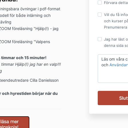
Förvara detta
dningsbara övningar i pdf-format
Vill du få inf
odell för både inlärning och
och kurser p
tävling
Prenumerera 
ZOOM föreläsning "Hjälp(!) - jag
Jag har läst o
s ZOOM föreläsning "Valpens
denna sida so
1
4 timmar och 15 minuter!
Läs om våra c
 timmar Hjälp(!) jag har en valp!!!
och
Användarvi
g
endeutredare Cilla Danielsson
r och hyrestiden börjar när du