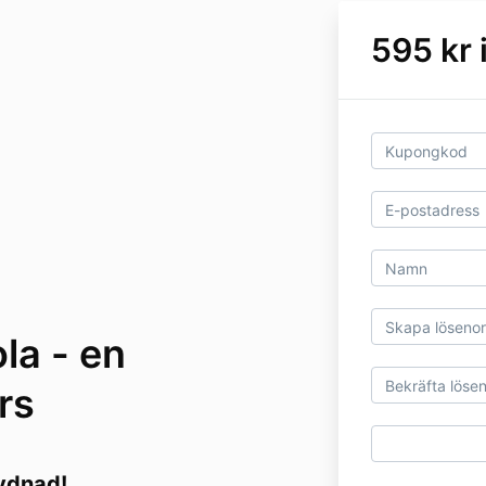
595 kr
la - en
rs
lydnad!