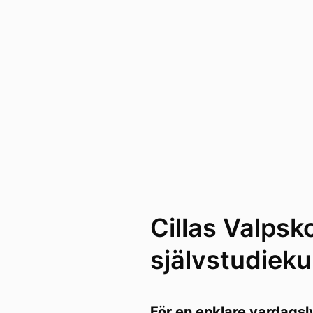
Cillas Valpsko
självstudieku
För en enklare vardags