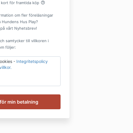
help_outline
 kort för framtida köp
ormation om fler föreläsningar
å Hundens Hus Play?
på vårt Nyhetsbrev!
ch samtycker till villkoren i
m följer:
ookies -
Integritetspolicy
llkor.